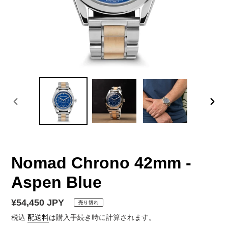
前
次
の
の
ス
ス
ラ
ラ
イ
イ
Nomad Chrono 42mm -
ド
ド
Aspen Blue
通
¥54,450 JPY
売り切れ
常
税込
配送料
は購入手続き時に計算されます。