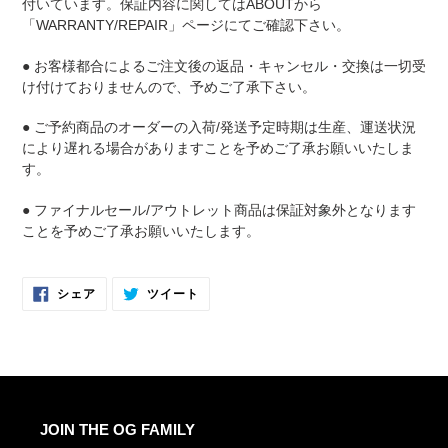
付いています。保証内容に関してはABOUTから
「WARRANTY/REPAIR」ページにてご確認下さい。
● お客様都合によるご注文後の返品・キャンセル・交換は一切受
け付けておりませんので、予めご了承下さい。
● ご予約商品のオーダーの入荷/発送予定時期は生産、運送状況
により遅れる場合がありますことを予めご了承お願いいたしま
す。
● ファイナルセール/アウトレット商品は保証対象外となります
ことを予めご了承お願いいたします。
FACEBOOK
TWITTER
シェア
ツイート
で
に
シ
投
ェ
稿
ア
す
す
る
る
JOIN THE OG FAMILY