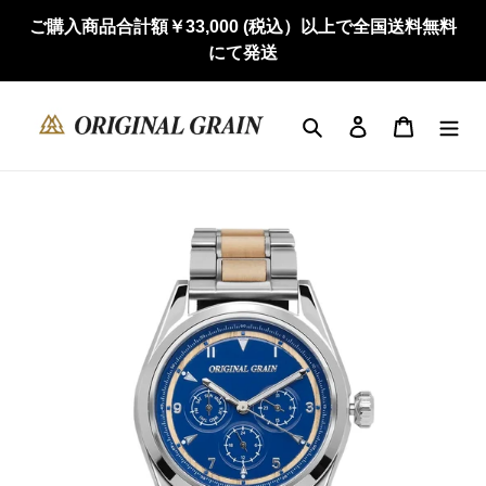
コ
ご購入商品合計額￥33,000 (税込）以上で全国送料無料
ン
にて発送
テ
ン
ツ
検索
ログイン
カート
に
ス
キ
ッ
プ
す
る