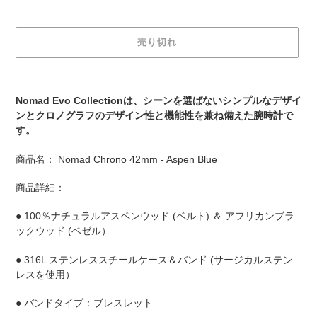
価
格
売り切れ
カ
ー
Nomad Evo Collectionは、シーンを選ばないシンプルなデザイ
ト
ンとクロノグラフのデザイン性と機能性を兼ね備えた腕時計で
に
す。
商
品
商品名： Nomad Chrono 42mm - Aspen Blue
を
追
商品詳細：
加
す
● 100％ナチュラルアスペンウッド (ベルト) ＆ アフリカンブラ
る
ックウッド (ベゼル）
● 316L ステンレススチールケース＆バンド (サージカルステン
レスを使用）
● バンドタイプ：ブレスレット