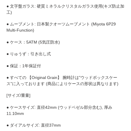
● 文字盤ガラス: 硬質ミネラルクリスタルガラス使用(キズ防止加
工)
● ムーブメント: 日本製クオーツムーブメント (Miyota 6P29
Multi-Function)
● ケース：5ATM (5気圧防水)
● りゅうず：引き出し式
● 保証：1年保証付
● すべての 【Original Grain】 腕時計は"ウッドボックスケー
ス"に入っております (商品によりケースの形状は異なります)
[サイズ/重量]
● ケースサイズ: 直径42mm (ウッドベゼル部分含む), 厚み
11.10mm
● ダイアルサイズ: 直径37mm